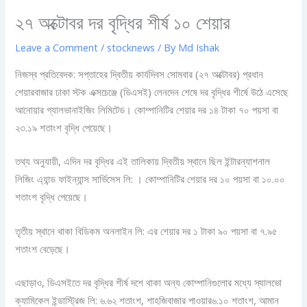
২৭ অক্টোবর দর বৃদ্ধির শীর্ষ ১০ শেয়ার
Leave a Comment
/
stocknews
/ By
Md Ishak
নিজস্ব প্রতিবেদক: সপ্তাহের দ্বিতীয় কার্যদিবস সোমবার (২৭ অক্টোবর) প্রধান
শেয়ারবাজার ঢাকা স্টক এক্সচেঞ্জে (ডিএসই) লেনদেন শেষে দর বৃদ্ধির শীর্ষে উঠে এসেছে
আনোয়ার গ্যালভানাইজিং লিমিটেড। কোম্পানিটির শেয়ার দর ১৪ টাকা ৭০ পয়সা বা
২৩.১৯ শতাংশ বৃদ্ধি পেয়েছে।
তথ্য অনুযায়ী, এদিন দর বৃদ্ধির এই তালিকায় দ্বিতীয় স্থানে ছিল ইন্টারন্যাশনাল
লিজিং এ্যান্ড ফাইন্যান্স সার্ভিসেস লি: । কোম্পানিটির শেয়ার দর ১০ পয়সা বা ১০.০০
শতাংশ বৃদ্ধি পেয়েছে।
তৃতীয় স্থানে থাকা বিডিকম অনলাইন লি: এর শেয়ার দর ১ টাকা ৯০ পয়সা বা ৭.৯৫
শতাংশ বেড়েছে।
এছাড়াও, ডিএসইতে দর বৃদ্ধির শীর্ষ দশে থাকা অন্য কোম্পানিগুলোর মধ্যে স্যালভো
ক্যামিকেল ইন্ডাস্ট্রিজ লি: ৬.৬২ শতাংশ, শাহজিবাজার পাওয়ার৬.১০ শতাংশ, আমান