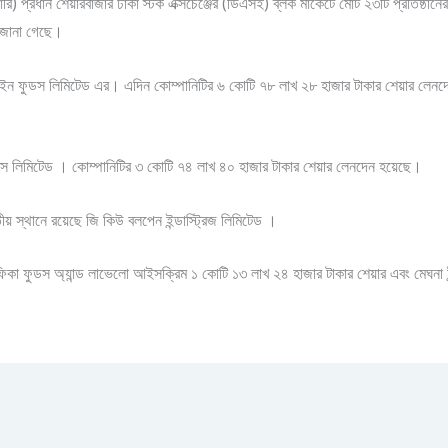
ারি) প্রধান শেয়ারবাজার ঢাকা স্টক এক্সচেঞ্জের (ডিএসই) ব্লক মার্কেটে মোট ২৩টি প্রতিষ্
 জানা গেছে।
ইন ফুডস লিমিটেড এর। এদিন কোম্পানিটির ৬ কোটি ৭৮ লাখ ২৮ হাজার টাকার শেয়ার লেনদেন 
্টেমস লিমিটেড । কোম্পানিটির ৩ কোটি ৭৪ লাখ ৪০ হাজার টাকার শেয়ার লেনদেন হয়েছে।
য় স্থানে রয়েছে জি কিউ বলপেন ইন্ডাস্ট্রিজ লিমিটেড ।
ফিকা ফুডস অ্যান্ড লাভেলো আইসক্রিম ১ কোটি ১৩ লাখ ২৪ হাজার টাকার শেয়ার এবং মেঘনা ইন্