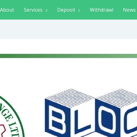
About
Services
Deposit
Withdrawl
News