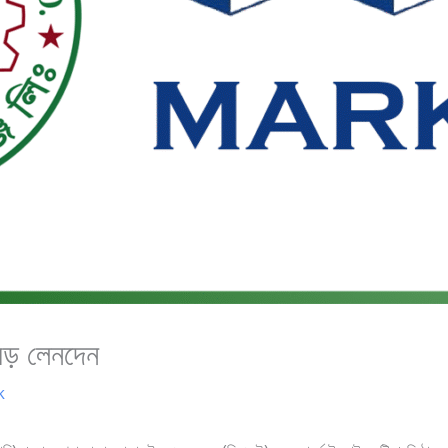
বড় লেনদেন
k