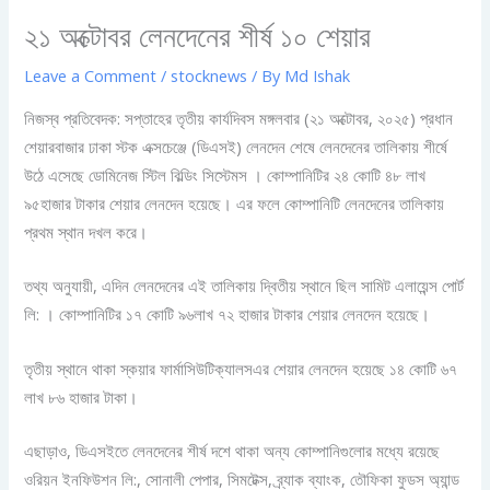
২১ অক্টোবর লেনদেনের শীর্ষ ১০ শেয়ার
Leave a Comment
/
stocknews
/ By
Md Ishak
নিজস্ব প্রতিবেদক: সপ্তাহের তৃতীয় কার্যদিবস মঙ্গলবার (২১ অক্টোবর, ২০২৫) প্রধান
শেয়ারবাজার ঢাকা স্টক এক্সচেঞ্জে (ডিএসই) লেনদেন শেষে লেনদেনের তালিকায় শীর্ষে
উঠে এসেছে ডোমিনেজ স্টিল বিল্ডিং সিস্টেমস । কোম্পানিটির ২৪ কোটি ৪৮ লাখ
৯৫হাজার টাকার শেয়ার লেনদেন হয়েছে। এর ফলে কোম্পানিটি লেনদেনের তালিকায়
প্রথম স্থান দখল করে।
তথ্য অনুযায়ী, এদিন লেনদেনের এই তালিকায় দ্বিতীয় স্থানে ছিল সামিট এলায়েন্স পোর্ট
লি: । কোম্পানিটির ১৭ কোটি ৯৬লাখ ৭২ হাজার টাকার শেয়ার লেনদেন হয়েছে।
তৃতীয় স্থানে থাকা স্কয়ার ফার্মাসিউটিক্যালসএর শেয়ার লেনদেন হয়েছে ১৪ কোটি ৬৭
লাখ ৮৬ হাজার টাকা।
এছাড়াও, ডিএসইতে লেনদেনের শীর্ষ দশে থাকা অন্য কোম্পানিগুলোর মধ্যে রয়েছে
ওরিয়ন ইনফিউশন লি:, সোনালী পেপার, সিমটেক্স, ব্র্যাক ব্যাংক, তৌফিকা ফুডস অ্যান্ড