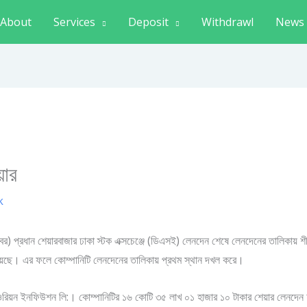
About
Services
Deposit
Withdrawl
News
়ার
k
োবর) প্রধান শেয়ারবাজার ঢাকা স্টক এক্সচেঞ্জে (ডিএসই) লেনদেন শেষে লেনদেনের তালিকায় শী
য়েছে। এর ফলে কোম্পানিটি লেনদেনের তালিকায় প্রথম স্থান দখল করে।
ল ওরিয়ন ইনফিউশন লি:। কোম্পানিটির ১৬ কোটি ৩৫ লাখ ০১ হাজার ১০ টাকার শেয়ার লেনদে