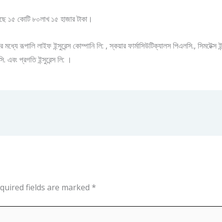
হয়েছে ১৫ কোটি ৮০লাখ ১৫ হাজার টাকা।
 রূপালি লাইফ ইন্সুরেন্স কোম্পানি লি: , স্কয়ার ফার্মাসিউটিক্যালস পিএলসি., সিমটেক্স ইন্ডাস
ি. এবং প্রগতি ইন্সুরেন্স লি: ।
quired fields are marked
*