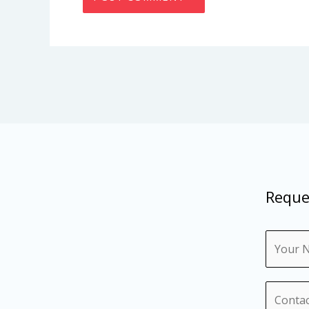
Reque
N
a
m
N
e