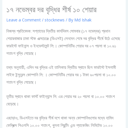
১৭ নভেম্বর দর বৃদ্ধির শীর্ষ ১০ শেয়ার
Leave a Comment
/
stocknews
/ By
Md Ishak
নিজস্ব প্রতিবেদক: সপ্তাহের দ্বিতীয় কার্যদিবস সোমবার (১৭ নভেম্বর) প্রধান
শেয়ারবাজার ঢাকা স্টক এক্সচেঞ্জে (ডিএসই) লেনদেন শেষে দর বৃদ্ধির শীর্ষে উঠে এসেছে
ফারইস্ট ফাইনান্স ও ইনভেস্টমেন্ট লি:। কোম্পানিটির শেয়ার দর ০৭ পয়সা বা ১০.৬১
শতাংশ বৃদ্ধি পেয়েছে।
তথ্য অনুযায়ী, এদিন দর বৃদ্ধির এই তালিকায় দ্বিতীয় স্থানে ছিল ফারইস্ট ইসলামী
লাইফ ইন্সুরেন্স কোম্পানি লি: । কোম্পানিটির শেয়ার দর ১ টাকা ৬০পয়সা বা ১০.০০
শতাংশ বৃদ্ধি পেয়েছে।
তৃতীয় স্থানে থাকা ফার্স্ট ফাইন্যান্স লি: এর শেয়ার দর ২০ পয়সা বা ১০.০০ শতাংশ
বেড়েছে।
এছাড়াও, ডিএসইতে দর বৃদ্ধির শীর্ষ দশে থাকা অন্য কোম্পানিগুলোর মধ্যে হামিদ
ফেব্রিক্স পিএলসি ১০.০০ শতাংশ, খুলনা প্রিন্টিং এন্ড প্যাকেজিং লিমিটেড ১০.০০