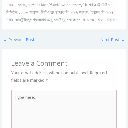
শতাংশ, ম্যাকসন্স স্পিনিং মিলস্‌ পিএলসি.১০.০০ শতাংশ, রিং শাইন টেক্সটাইল
লিমিটেড ১০.০০ শতাংশ, জিপিএইচ ইস্পাত লি: ৯.৮৭ শতাংশ, ইনটেক লি: ৯.৮৪
শতাংশএবংইন্টারন্যাশনাললিজিংএ্যান্ডফাইন্যান্সসার্ভিসেস লি: ৯.৮৪ শতাংশ বেড়েছে।
←
Previous Post
Next Post
→
Leave a Comment
Your email address will not be published.
Required
fields are marked
*
Type
here..