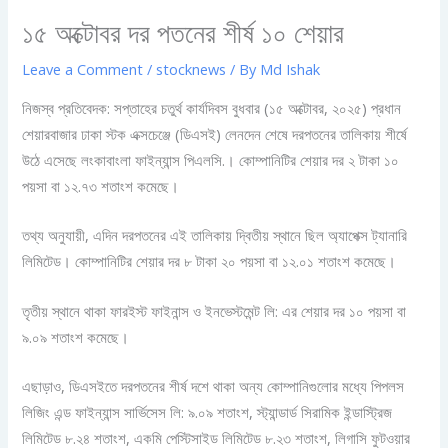
১৫ অক্টোবর দর পতনের শীর্ষ ১০ শেয়ার
Leave a Comment
/
stocknews
/ By
Md Ishak
নিজস্ব প্রতিবেদক: সপ্তাহের চতুর্থ কার্যদিবস বুধবার (১৫ অক্টোবর, ২০২৫) প্রধান
শেয়ারবাজার ঢাকা স্টক এক্সচেঞ্জে (ডিএসই) লেনদেন শেষে দরপতনের তালিকায় শীর্ষে
উঠে এসেছে লংকাবাংলা ফাইন্যান্স পিএলসি.। কোম্পানিটির শেয়ার দর ২ টাকা ১০
পয়সা বা ১২.৭৩ শতাংশ কমেছে।
তথ্য অনুযায়ী, এদিন দরপতনের এই তালিকায় দ্বিতীয় স্থানে ছিল অ্যাপেক্স ট্যানারি
লিমিটেড। কোম্পানিটির শেয়ার দর ৮ টাকা ২০ পয়সা বা ১২.০১ শতাংশ কমেছে।
তৃতীয় স্থানে থাকা ফারইস্ট ফাইনান্স ও ইনভেস্টমেন্ট লি: এর শেয়ার দর ১০ পয়সা বা
৯.০৯ শতাংশ কমেছে।
এছাড়াও, ডিএসইতে দরপতনের শীর্ষ দশে থাকা অন্য কোম্পানিগুলোর মধ্যে পিপলস
লিজিং এন্ড ফাইন্যান্স সার্ভিসেস লি: ৯.০৯ শতাংশ, স্ট্যান্ডার্ড সিরামিক ইন্ডাস্ট্রিজ
লিমিটেড ৮.২৪ শতাংশ, একমি পেস্টিসাইড লিমিটেড ৮.২৩ শতাংশ, লিগাসি ফুটওয়ার