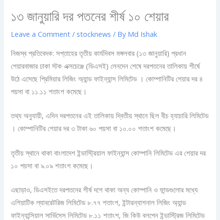
১৩ জানুয়ারি দর পতনের শীর্ষ ১০ শেয়ার
Leave a Comment
/
stocknews
/ By
Md Ishak
নিজস্ব প্রতিবেদক: সপ্তাহের তৃতীয় কার্যদিবস মঙ্গলবার (১৩ জানুয়ারি) প্রধান
শেয়ারবাজার ঢাকা স্টক এক্সচেঞ্জে (ডিএসই) লেনদেন শেষে দরপতনের তালিকায় শীর্ষে
উঠে এসেছে প্রিমিয়ার লিজিং অ্যান্ড ফাইন্যান্স লিমিটেড । কোম্পানিটির শেয়ার দর ৪
পয়সা বা ১১.১১ শতাংশ কমেছে।
তথ্য অনুযায়ী, এদিন দরপতনের এই তালিকায় দ্বিতীয় স্থানে ছিল বীচ হ্যাচারি লিমিটেড
। কোম্পানিটির শেয়ার দর ৩ টাকা ৬০ পয়সা বা ১০.০০ শতাংশ কমেছে।
তৃতীয় স্থানে থাকা বাংলাদেশ ইন্ডাস্ট্রিয়াল ফাইন্যান্স কোম্পানি লিমিটেড এর শেয়ার দর
১০ পয়সা বা ৯.০৯ শতাংশ কমেছে।
এছাড়াও, ডিএসইতে দরপতনের শীর্ষ দশে থাকা অন্য কোম্পানি ও ফান্ডগুলোর মধ্যে
এশিয়াটিক ল্যাবরেটরিজ লিমিটেড ৮.৭৭ শতাংশ, ইন্টারন্যাশনাল লিজিং অ্যান্ড
ফাইন্যান্সিয়াল সার্ভিসেস লিমিটেড ৮.১১ শতাংশ, জি কিউ বলপেন ইন্ডাস্ট্রিজ লিমিটেড