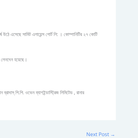
ষে উঠে এসেছে সামিট এলায়েন্স পোর্ট লি: । কোম্পানিটির ২৭ কোটি
ার লেনদেন হয়েছে।
াদাস্‌ পি.পি. ওভেন ব্যাগইন্ডাস্ট্রিজ লিমিটেড , রানার
Next Post
→