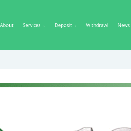
About
Services
Deposit
Withdrawl
News