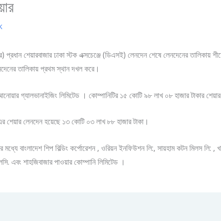
়ার
k
র) প্রধান শেয়ারবাজার ঢাকা স্টক এক্সচেঞ্জে (ডিএসই) লেনদেন শেষে লেনদেনের তালিকায় শীর্
নদেনের তালিকায় প্রথম স্থান দখল করে।
ল আনোয়ার গ্যালভানাইজিং লিমিটেড । কোম্পানিটির ১৫ কোটি ৯৮ লাখ ০৮ হাজার টাকার শেয়
লি: এর শেয়ার লেনদেন হয়েছে ১৩ কোটি ০৩ লাখ ৮৮ হাজার টাকা।
্যে বাংলাদেশ শিপ বিল্ডিং কর্পোরেশন , ওরিয়ন ইনফিউশন লি:, সায়হাম কটন মিলস লি: , খান ব্র
সি. এবং শাহজিবাজার পাওয়ার কোম্পানি লিমিটেড ।