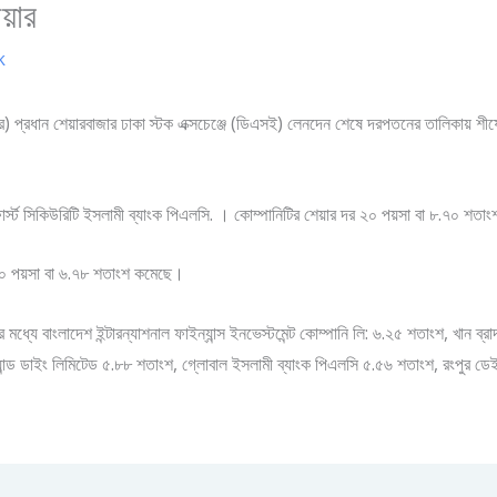
য়ার
k
র) প্রধান শেয়ারবাজার ঢাকা স্টক এক্সচেঞ্জে (ডিএসই) লেনদেন শেষে দরপতনের তালিকায় শীর্
ার্স্ট সিকিউরিটি ইসলামী ব্যাংক পিএলসি. । কোম্পানিটির শেয়ার দর ২০ পয়সা বা ৮.৭০ শত
 ৮০ পয়সা বা ৬.৭৮ শতাংশ কমেছে।
ে বাংলাদেশ ইন্টারন্যাশনাল ফাইন্যান্স ইনভেস্টমেন্ট কোম্পানি লি: ৬.২৫ শতাংশ, খান ব্রাদা
যান্ড ডাইং লিমিটেড ৫.৮৮ শতাংশ, গ্লোবাল ইসলামী ব্যাংক পিএলসি ৫.৫৬ শতাংশ, রংপুর ডেই