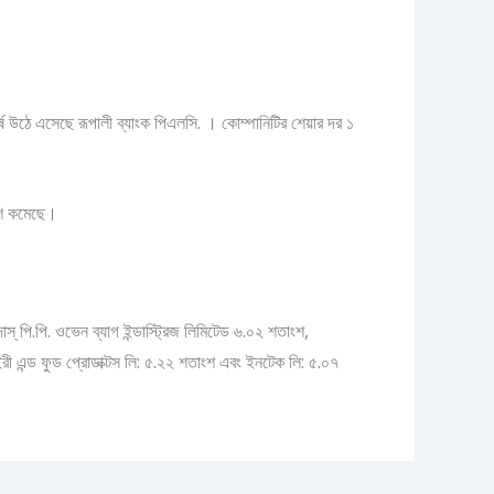
ষে উঠে এসেছে রূপালী ব্যাংক পিএলসি. । কোম্পানিটির শেয়ার দর ১
াংশ কমেছে।
স্‌ পি.পি. ওভেন ব্যাগ ইন্ডাস্ট্রিজ লিমিটেড ৬.০২ শতাংশ,
রী এন্ড ফুড প্রোডাক্টস লি: ৫.২২ শতাংশ এবং ইনটেক লি: ৫.০৭