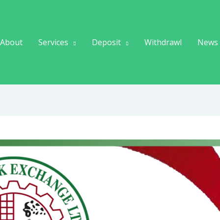
About
Services
Deposit
Withdrawl
News