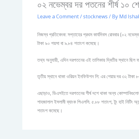
০২ নভেম্বর দর পতনের শীর্ষ ১০ শে
Leave a Comment
/
stocknews
/ By
Md Isha
নিজস্ব প্রতিবেদক: সপ্তাহের প্রথম কার্যদিবস রোববার (০২ নভেম্ব
টাকা ৯০ পয়সা বা ৯.৮৪ শতাংশ কমেছে।
তথ্য অনুযায়ী, এদিন দরপতনের এই তালিকায় দ্বিতীয় স্থানে ছিল ফ
তৃতীয় স্থানে থাকা ওরিয়ন ইনফিউশন লি: এর শেয়ার দর ৩২ টাকা
এছাড়াও, ডিএসইতে দরপতনের শীর্ষ দশে থাকা অন্য কোম্পানিগুলোর মধ্য
শাহজালাল ইসলামী ব্যাংক পিএলসি. ৫.৮৮ শতাংশ, টুং হাই নিটিং অ্
শতাংশ কমেছে।