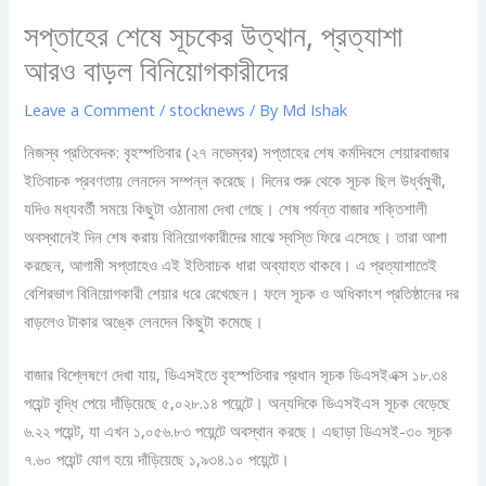
সপ্তাহের শেষে সূচকের উত্থান, প্রত্যাশা
আরও বাড়ল বিনিয়োগকারীদের
Leave a Comment
/
stocknews
/ By
Md Ishak
নিজস্ব প্রতিবেদক: বৃহস্পতিবার (২৭ নভেম্বর) সপ্তাহের শেষ কর্মদিবসে শেয়ারবাজার
ইতিবাচক প্রবণতায় লেনদেন সম্পন্ন করেছে। দিনের শুরু থেকে সূচক ছিল উর্ধ্বমুখী,
যদিও মধ্যবর্তী সময়ে কিছুটা ওঠানামা দেখা গেছে। শেষ পর্যন্ত বাজার শক্তিশালী
অবস্থানেই দিন শেষ করায় বিনিয়োগকারীদের মাঝে স্বস্তি ফিরে এসেছে। তারা আশা
করছেন, আগামী সপ্তাহেও এই ইতিবাচক ধারা অব্যাহত থাকবে। এ প্রত্যাশাতেই
বেশিরভাগ বিনিয়োগকারী শেয়ার ধরে রেখেছেন। ফলে সূচক ও অধিকাংশ প্রতিষ্ঠানের দর
বাড়লেও টাকার অঙ্কে লেনদেন কিছুটা কমেছে।
বাজার বিশ্লেষণে দেখা যায়, ডিএসইতে বৃহস্পতিবার প্রধান সূচক ডিএসইএক্স ১৮.৩৪
পয়েন্ট বৃদ্ধি পেয়ে দাঁড়িয়েছে ৫,০২৮.১৪ পয়েন্টে। অন্যদিকে ডিএসইএস সূচক বেড়েছে
৬.২২ পয়েন্ট, যা এখন ১,০৫৬.৮৩ পয়েন্টে অবস্থান করছে। এছাড়া ডিএসই-৩০ সূচক
৭.৬০ পয়েন্ট যোগ হয়ে দাঁড়িয়েছে ১,৯৩৪.১০ পয়েন্টে।