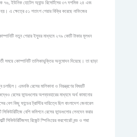
িক ৭৬, ইউনিক হোটেল অ্যান্ড রিসোর্টসের ৩৭ দশমিক ২৪ এবং
া হয়। এ ক্ষেত্রে ৫১ শতাংশ শেয়ার বিক্রি করেছে নাফিজের
ম্পানিটি নতুন শেয়ার ইস্যুর মাধ্যমে ২৭৯ কোটি টাকার মূলধন
্তী সময়ে কোম্পানিটি তালিকাভুক্তির অনুমোদন দিয়েছে। তা ছাড়া
্ব চলছিল। এমনকি রেসের মালিকানা ও নিয়ন্ত্রণের বিষয়টি
েও রেসের ফান্ডগুলোর অপব্যবহারের মাধ্যমে অর্থ কামানোর
 বেশ কিছু ফান্ডের ট্রাস্টির দায়িত্বে ছিল বাংলাদেশ জেনারেল
ল্টি সিকিউরিটিজে বেশি কমিশনে রেসের ফান্ডগুলোর লেনদেন করার
টি সিকিউরিটিজসহ রিজেন্ট স্পিনিংয়ের করপোরেট বন্ড ও পদ্মা