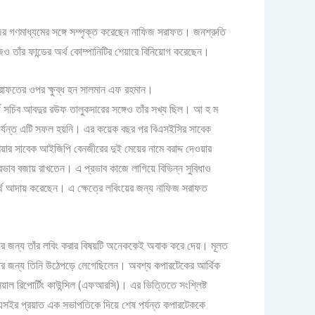
ের গণমাধ্যমের সঙ্গে সম্পৃক্ত করেছেন নাফিজ সরাফত। জনশ্রুতি
 তাঁর ফান্ডের অর্থ কোম্পানিটির শেয়ারে বিনিয়োগ করেছেন।
সরাফতের ওপর ক্ষুব্ধ হন সালমান এফ রহমান।
র্থ সচিব আবদুর রউফ তালুকদারের সঙ্গেও তাঁর সখ্য ছিল। আ হ ম
 পর্যন্ত এটি সফল হয়নি। এর কয়েক বছর পর বিএসইসির সাবেক
শেয়ার সাবেক আইজিপি বেনজীরের দুই মেয়ের নামে বরাদ্দ দেওয়ার
প্রভাব বজায় রাখতেন। এ প্রভাব কাজে লাগিয়ে বিভিন্ন সুবিধাও
্থ আদায় করেছেন। এ ক্ষেত্রে লবিংয়ের জন্য নাফিজ সরাফত
য়ার জন্য তাঁর লবিং করার বিষয়টি অনেককেই অবাক করে দেয়। মূলত
্তির জন্য তিনি উঠেপড়ে লেগেছিলেন। অবশ্য কপারটেকের আর্থিক
য়াল রিপোর্টিং কাউন্সিল (এফআরসি)। এর ভিত্তিতে সংশ্লিষ্ট
সইর প্রয়াত এক সভাপতিকে দিয়ে শেষ পর্যন্ত কপারটেককে