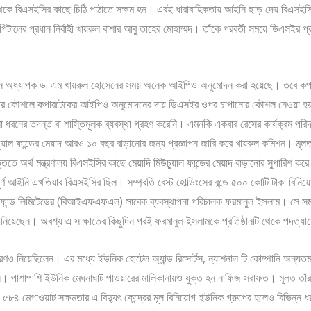
ক্ষ থেকে বিএসইসির কাছে চিঠি পাঠাতে সক্ষম হন। এরই ধারাবাহিকতায় আইনি ছাড় দেয় বিএসইস
াপিটালের প্রধান নির্বাহী খায়রুল বাশার আবু তাহের মোহাম্মদ। তাঁকে পরবর্তী সময়ে ডিএসইর প
য়ারম্যান অধ্যাপক ড. এম খায়রুল হোসেনের সময় অনেক আইপিও অনুমোদন করা হয়েছে। তবে কপার
েত্রে কৌশলে কপারটেকের আইপিও অনুমোদনের দায় ডিএসইর ওপর চাপানোর কৌশল নেওয়া হ
 ধরনের তদন্ত বা শাস্তিমূলক ব্যবস্থা গ্রহণ করেনি। এমনকি একবার রেসের কার্যক্রম পরিদর
চুয়াল ফান্ডের মেয়াদ আরও ১০ বছর বাড়ানোর জন্য প্রজ্ঞাপন জারি করে খায়রুল কমিশন। মূলত বি
িতে অর্থ মন্ত্রণালয় বিএসইসির কাছে মেয়াদি মিউচুয়াল ফান্ডের মেয়াদ বাড়ানোর সুপারিশ কর
ার পূর্ণ আইনি এখতিয়ার বিএসইসির ছিল। সম্প্রতি বেস্ট হোল্ডিংসের বন্ডে ৫০০ কোটি টাকা বি
যান্স ফান্ড লিমিটেডের (বিআইএফএফএল) সাবেক ব্যবস্থাপনা পরিচালক ফরমানুল ইসলাম। সে 
য়েছেন। অবশ্য এ সাক্ষাতের কিছুদিন পরই ফরমানুল ইসলামকে প্রতিষ্ঠানটি থেকে পদত্যাগ
্ত্রণও নিয়েছিলেন। এর মধ্যে ইউনিক হোটেল অ্যান্ড রিসোর্টস, ন্যাশনাল টি কোম্পানি অন্য
পাশাপাশি ইউনিক মেঘনাঘাট পাওয়ারের মালিকানায়ও যুক্ত হন নাফিজ সরাফত। মূলত তাঁর মালিক
 ৫৮৪ মেগাওয়াট সক্ষমতার এ বিদ্যুৎ কেন্দ্রের মূল বিনিয়োগ ইউনিক গ্রুপের হলেও বিভিন্