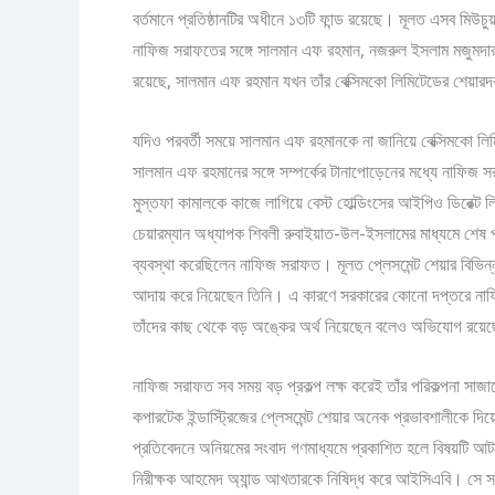
বর্তমানে প্রতিষ্ঠানটির অধীনে ১৩টি ফান্ড রয়েছে। মূলত এসব মিউচু
নাফিজ সরাফতের সঙ্গে সালমান এফ রহমান, নজরুল ইসলাম মজুমদারস
রয়েছে, সালমান এফ রহমান যখন তাঁর বেক্সিমকো লিমিটেডের শেয়ারদ
যদিও পরবর্তী সময়ে সালমান এফ রহমানকে না জানিয়ে বেক্সিমকো ল
সালমান এফ রহমানের সঙ্গে সম্পর্কের টানাপোড়েনের মধ্যে নাফিজ স
মুস্তফা কামালকে কাজে লাগিয়ে বেস্ট হোল্ডিংসের আইপিও ডিরেক
চেয়ারম্যান অধ্যাপক শিবলী রুবাইয়াত-উল-ইসলামের মাধ্যমে শেষ পর্
ব্যবস্থা করেছিলেন নাফিজ সরাফত। মূলত প্লেসমেন্ট শেয়ার বিভিন্ন
আদায় করে নিয়েছেন তিনি। এ কারণে সরকারের কোনো দপ্তরে নাফিজ
তাঁদের কাছ থেকে বড় অঙ্কের অর্থ নিয়েছেন বলেও অভিযোগ রয়ে
নাফিজ সরাফত সব সময় বড় প্রকল্প লক্ষ করেই তাঁর পরিকল্পনা সা
কপারটেক ইন্ডাস্ট্রিজের প্লেসমেন্ট শেয়ার অনেক প্রভাবশালীকে
প্রতিবেদনে অনিয়মের সংবাদ গণমাধ্যমে প্রকাশিত হলে বিষয়টি আটকে 
নিরীক্ষক আহমেদ অ্যান্ড আখতারকে নিষিদ্ধ করে আইসিএবি। সে