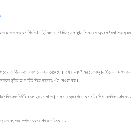
k
 জানান বাজারসংশ্লিষ্টরা। ইবিএল ফার্স্ট মিউচুয়াল ফান্ড দিয়ে রেস অ্যাসেট ম্যানেজমেন্টের
ফতের তদবিরে বরং আরও ১০ বছর বেড়েছে। তখন বিএসইসির চেয়ারম্যান ছিলেন এম খায়রুল হো
ল আবদুল মুহিত তখন চিঠি দিয়ে বললেন, এটা দেওয়া যায়।
ল্ডার পরিচালক নির্বাচিত হন ২০২১ সালে। গত ৩০ জুন শেষে রেস পরিচালিত তহবিলগুলোর ক্রয়ম
ুয়াল ফান্ডের সম্পদ ব্যবস্থাপনার দায়িত্ব পায়।