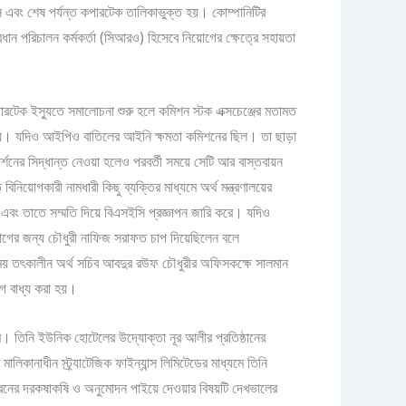
ি এবং শেষ পর্যন্ত কপারটেক তালিকাভুক্ত হয়। কোম্পানিটির
্রধান পরিচালন কর্মকর্তা (সিআরও) হিসেবে নিয়োগের ক্ষেত্রে সহায়তা
টেক ইস্যুতে সমালোচনা শুরু হলে কমিশন স্টক এক্সচেঞ্জের মতামত
য়। যদিও আইপিও বাতিলের আইনি ক্ষমতা কমিশনের ছিল। তা ছাড়া
্শনের সিদ্ধান্ত নেওয়া হলেও পরবর্তী সময়ে সেটি আর বাস্তবায়ন
নিয়োগকারী নামধারী কিছু ব্যক্তির মাধ্যমে অর্থ মন্ত্রণালয়ের
ে এবং তাতে সম্মতি দিয়ে বিএসইসি প্রজ্ঞাপন জারি করে। যদিও
নিয়োগের জন্য চৌধুরী নাফিজ সরাফত চাপ দিয়েছিলেন বলে
সময় তৎকালীন অর্থ সচিব আবদুর রউফ চৌধুরীর অফিসকক্ষে সালমান
ে বাধ্য করা হয়।
তম। তিনি ইউনিক হোটেলের উদ্যোক্তা নূর আলীর প্রতিষ্ঠানের
ানাধীন স্ট্র্যাটেজিক ফাইন্যান্স লিমিটেডের মাধ্যমে তিনি
ন ধরনের দরকষাকষি ও অনুমোদন পাইয়ে দেওয়ার বিষয়টি দেখভালের