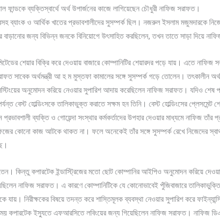
য়াল ফান্ডকে ব্যক্তিস্বার্থে অর্থ উপার্জনের কাজে লাগিয়েছেন চৌধুরী নাফিজ সরাফত।
হ ব্যাংক ও আর্থিক খাতের প্রভাবশালীদের সুসম্পর্ক ছিল। নজরুল ইসলাম মজুমদারকে নিজ
র বাড়ানোর জন্য বিভিন্ন জনকে বিনিয়োগে উৎসাহিত করছিলেন, তখন তাতে সাড়া দিয়ে নাফিজও
িমিটেডের শেয়ার বিক্রি করে দেওয়ায় বাজারে কোম্পানিটির শেয়ারদর পড়ে যায়। এতে নাফিজ 
রাফত সাবেক অর্থমন্ত্রী আ হ ম মুস্তফা কামালের সঙ্গে সুসম্পর্ক গড়ে তোলেন। তৎকালীন অ
্ট লিস্টিংয়ের অনুমোদন করিয়ে নেওয়ার সুপারিশ আদায় করেছিলেন নাফিজ সরাফত। যদিও শেষ
যন্ত বেস্ট হোল্ডিংসকে তালিকাভুক্ত করাতে সক্ষম হন তিনি। বেস্ট হোল্ডিংসের প্লেসমেন্ট 
 প্রভাবশালী ব্যক্তি ও গোয়েন্দা সংস্থার কর্মকর্তাদের উপহার দেওয়ার মাধ্যমে নাফিজ তাঁর 
ের কোনো কাজ আটকে থাকত না। ফলে অনেকেই তাঁর সঙ্গে সুসম্পর্ক রেখে নিজেদের স্বার
ছে।
জাতেন। কিন্তু কপারটেক ইন্ডাস্ট্রিজের মতো ছোট কোম্পানির আইপিও অনুমোদন করিয়ে দেও
 দিয়েছিলেন নাফিজ সরাফত। এ কারণে কোম্পানিটিকে যে কোনোভাবেই পুঁজিবাজারে তালিকাভুক
যায়। নিরীক্ষকের বিষয়ে তদন্ত করে শাস্তিমূলক ব্যবস্থা নেওয়ার সুপারিশ করে ফাইন্যান্সি
 সময় কপারটেক ইস্যুতে এফআরসিতে লবিংয়ের জন্য গিয়েছিলেন নাফিজ সরাফত। নাফিজ ডিএ