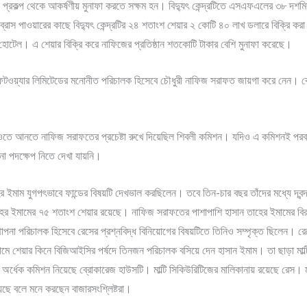
রকল্প থেকে আকর্ষণীয় মুনাফা করতে সক্ষম হন। বিদ্যুৎ কেন্দ্রটিতে এসএফএলের ৩৮ দশম
রাস পাওয়ারের কাছে বিদ্যুৎ কেন্দ্রটির ২৪ শতাংশ শেয়ার ২ কোটি ৪০ লাখ ডলারে বিক্রি কর
োটেল। এ শেয়ার বিক্রি করে নাফিজের প্রতিষ্ঠান শতকোটি টাকার বেশি মুনাফা করেছে।
্স সফটওয়্যার লিমিটেডের মনোনীত পরিচালক হিসেবে চৌধুরী নাফিজ সরাফত জায়গা করে নেন। কো
ইপিওতে আনতে নাফিজ সরাফতের প্রচেষ্টা রুখে দিয়েছিল শিবলী কমিশন। যদিও এ কমিশনই পরবর
নো পদক্ষেপ নিতে দেখা যায়নি।
 ইমাম যুগপৎভাবে ফান্ডের বিষয়টি দেখভাল করছিলেন। তবে তিন-চার বছর তাঁদের মধ্যে দ্বন্দ
মামের ৭৫ শতাংশ শেয়ার রয়েছে। নাফিজ সরাফতের পাশাপাশি হাসান তাহের ইমামের বিরুদ্ধ
াপনা পরিচালক হিসেবে রেসের প্রশ্নবিদ্ধ বিনিয়োগের বিষয়টিতে তিনিও সম্পৃক্ত ছিলেন। রেসের
নের নামে শেয়ার কিনে বিজিআইসির পর্ষদে তিনজন পরিচালক বসিয়ে দেন হাসান ইমাম। তা ছাড়া মা
 অর্ধেক কমিশন নিয়েছে ব্রোকারেজ হাউসটি। মাল্টি সিকিউরিটিজের মালিকানায় রয়েছে রেস। মাল্
রয়েছে বলে মনে করছেন বাজারসংশ্লিষ্টরা।