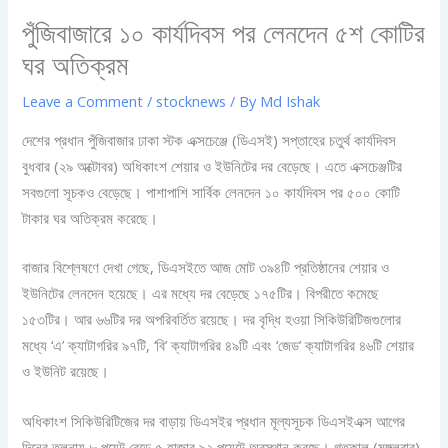
পুঁজিবাজারে ১০ কার্যদিবস পর লেনদেন ৫শ কোটির
ঘর অতিক্রম
Leave a Comment
/
stocknews
/ By
Md Ishak
দেশের প্রধান পুঁজিবাজার ঢাকা স্টক এক্সচেঞ্জে (ডিএসই) সপ্তাহের চতুর্থ কার্যদিবস
বুধবার (২৯ অক্টোবর) অধিকাংশ শেয়ার ও ইউনিটের দর বেড়েছে। এতে এক্সচেঞ্জটির
সবগুলো সূচকও বেড়েছে। পাশাপাশি সার্বিক লেনদেন ১০ কার্যদিবস পর ৫০০ কোটি
টাকার ঘর অতিক্রম করেছে।
বাজার বিশ্লেষণে দেখা গেছে, ডিএসইতে আজ মোট ৩৯৪টি প্রতিষ্ঠানের শেয়ার ও
ইউনিটের লেনদেন হয়েছে। এর মধ্যে দর বেড়েছে ১৭৫টির। বিপরীতে কমেছে
১৫৩টির। আর ৬৬টির দর অপরিবর্তিত রয়েছে। দর বৃদ্ধি হওয়া সিকিউরিটিজগুলোর
মধ্যে ‘এ’ ক্যাটাগরির ৯৭টি, ‘বি’ ক্যাটাগরির ৪৯টি এবং ‘জেড’ ক্যাটাগরির ৪৬টি শেয়ার
ও ইউনিট রয়েছে।
অধিকাংশ সিকিউরিটিজের দর বাড়ায় ডিএসইর প্রধান মূল্যসূচক ডিএসইএক্স আগের
দিনের তুলনায় ৮ পয়েন্ট বেড়ে ৫ হাজার ৯২ পয়েন্টে অবস্থান করছে। গতকাল (মঙ্গলবার)