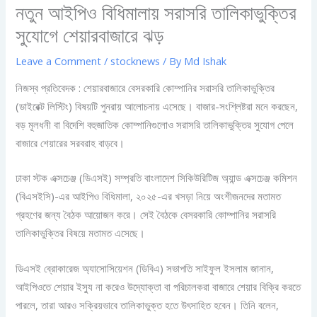
নতুন আইপিও বিধিমালায় সরাসরি তালিকাভুক্তির
সুযোগে শেয়ারবাজারে ঝড়
Leave a Comment
/
stocknews
/ By
Md Ishak
নিজস্ব প্রতিবেদক : শেয়ারবাজারে বেসরকারি কোম্পানির সরাসরি তালিকাভুক্তির
(ডাইরেক্ট লিস্টিং) বিষয়টি পুনরায় আলোচনায় এসেছে। বাজার-সংশ্লিষ্টরা মনে করছেন,
বড় মূলধনী বা বিদেশি বহুজাতিক কোম্পানিগুলোও সরাসরি তালিকাভুক্তির সুযোগ পেলে
বাজারে শেয়ারের সরবরাহ বাড়বে।
ঢাকা স্টক এক্সচেঞ্জ (ডিএসই) সম্প্রতি বাংলাদেশ সিকিউরিটিজ অ্যান্ড এক্সচেঞ্জ কমিশন
(বিএসইসি)-এর আইপিও বিধিমালা, ২০২৫-এর খসড়া নিয়ে অংশীজনদের মতামত
গ্রহণের জন্য বৈঠক আয়োজন করে। সেই বৈঠকে বেসরকারি কোম্পানির সরাসরি
তালিকাভুক্তির বিষয়ে মতামত এসেছে।
ডিএসই ব্রোকারেজ অ্যাসোসিয়েশন (ডিবিএ) সভাপতি সাইফুল ইসলাম জানান,
আইপিওতে শেয়ার ইস্যু না করেও উদ্যোক্তা বা পরিচালকরা বাজারে শেয়ার বিক্রি করতে
পারলে, তারা আরও সক্রিয়ভাবে তালিকাভুক্ত হতে উৎসাহিত হবেন। তিনি বলেন,