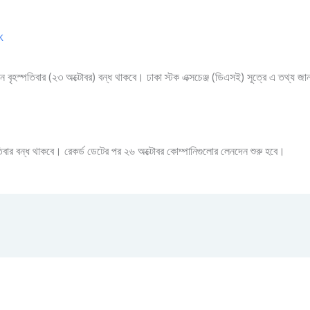
k
ন বৃহস্পতিবার (২৩ অক্টোবর) বন্ধ থাকবে। ঢাকা স্টক এক্সচেঞ্জ (ডিএসই) সূত্রে এ তথ্য জ
তিবার বন্ধ থাকবে। রেকর্ড ডেটের পর ২৬ অক্টোবর কোম্পানিগুলোর লেনদেন শুরু হবে।