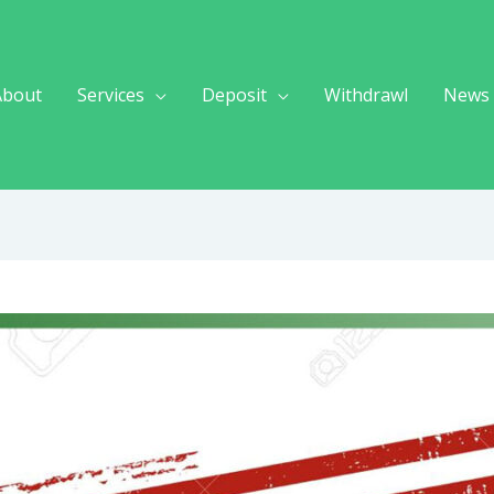
About
Services
Deposit
Withdrawl
News