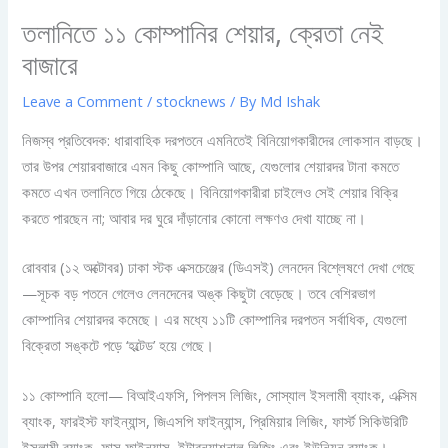
তলানিতে ১১ কোম্পানির শেয়ার, ক্রেতা নেই
বাজারে
Leave a Comment
/
stocknews
/ By
Md Ishak
নিজস্ব প্রতিবেদক: ধারাবাহিক দরপতনে এমনিতেই বিনিয়োগকারীদের লোকসান বাড়ছে।
তার উপর শেয়ারবাজারে এমন কিছু কোম্পানি আছে, যেগুলোর শেয়ারদর টানা কমতে
কমতে এখন তলানিতে গিয়ে ঠেকেছে। বিনিয়োগকারীরা চাইলেও সেই শেয়ার বিক্রি
করতে পারছেন না; আবার দর ঘুরে দাঁড়ানোর কোনো লক্ষণও দেখা যাচ্ছে না।
রোববার (১২ অক্টোবর) ঢাকা স্টক এক্সচেঞ্জের (ডিএসই) লেনদেন বিশ্লেষণে দেখা গেছে
—সূচক বড় পতনে গেলেও লেনদেনের অঙ্ক কিছুটা বেড়েছে। তবে বেশিরভাগ
কোম্পানির শেয়ারদর কমেছে। এর মধ্যে ১১টি কোম্পানির দরপতন সর্বাধিক, যেগুলো
বিক্রেতা সঙ্কটে পড়ে ‘হল্টেড’ হয়ে গেছে।
১১ কোম্পানি হলো— বিআইএফসি, পিপলস লিজিং, সোস্যাল ইসলামী ব্যাংক, এক্সিম
ব্যাংক, ফারইস্ট ফাইন্যান্স, জিএসপি ফাইন্যান্স, প্রিমিয়ার লিজিং, ফার্স্ট সিকিউরিটি
ইসলামী ব্যাংক, ফাস ফাইন্যান্স, ইন্টারন্যাশনাল লিজিং এবং ইউনিয়ন ব্যাংক।