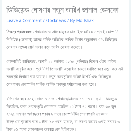
ডিভিডেন্ড ঘোষণার নতুন তারিখ জানাল ডেসকো
Leave a Comment
/
stocknews
/ By
Md Ishak
নিজস্ব প্রতিবেদক:
শেয়ারবাজারে তালিকাভুক্ত ঢাকা ইলেকট্রিক সাপ্লাই কোম্পানি
লিমিটেড (ডেসকো) তাদের বার্ষিক অডিটেড আর্থিক হিসাব অনুমোদন এবং ডিভিডেন্ড
ঘোষণার লক্ষ্যে বোর্ড সভার নতুন তারিখ ঘোষণা করেছে।
কোম্পানিটি জানিয়েছে, আগামী ১১ অক্টোবর ২০২৫ (শনিবার) বিকেল ৩টায় পর্ষদের
সভাটি অনুষ্ঠিত হবে। পূর্বে নির্ধারিত সভাটি অঘোষিত কারণে স্থগিত করে নতুন করে এই
সময়সূচি নির্ধারণ করা হয়েছে। নতুন সময়সূচিতে অডিট রিপোর্ট এবং ডিভিডেন্ড
ঘোষণাসহ কোম্পানির সার্বিক আর্থিক অবস্থা পর্যালোচনা করা হবে।
যদিও গত বছর ২০২৪ সালে ডেসকো শেয়ারহোল্ডারদের ১০ শতাংশ ক্যাশ ডিভিডেন্ড
দিয়েছিল, তখন শেয়ারপ্রতি লোকসান হয়েছিল ১২ টাকা ৭২ পয়সা। তবে ৩০ জুন
২০২৫ সমাপ্ত অর্থবছরের প্রথম ৯ মাসে কোম্পানিটির শেয়ারপ্রতি লোকসান
উল্লেখযোগ্যভাবে কমে ১ টাকা ৯৮ পয়সা হয়েছে, যা আগের বছরের একই সময়ের ৬
টাকা ৮১ পয়সা লোকসানের তুলনায় বেশ ইতিবাচক।