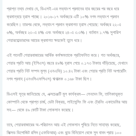
প্রাপ্ত তথ্য দেখায় যে, ডিএসই-এর লভ্যাংশ প্রদানের হার বছরের পর বছর ধরে
ক্রমান্বয়ে হ্রাস পাচ্ছে। ২০১৬-১৭ অর্থবছরে এটি ১০% নগদ লভ্যাংশ প্রদান
করেছিল। তারপর থেকে, লভ্যাংশ প্রদান ক্রমাগত হ্রাস পেয়েছে: অর্থবছর ২২-এ
৬%, অর্থবছর ২৩-এ ৪% এবং অর্থবছর ২৪-এ ৩.৩%। বর্তমান ১.৭% সুপারিশ
শেয়ারহোল্ডারদের আয়ের ক্রমাগত ক্ষয়কেই তুলে ধরে।
এই পতনটি শেয়ারবাজারের আর্থিক কর্মক্ষমতাকে প্রতিফলিত করে। গত অর্থবছরে,
শেয়ার প্রতি আয় (ইপিএস) বছরে ৪৯% হ্রাস পেয়ে ০.১৭৩ টাকায় দাঁড়িয়েছে, যেখানে
শেয়ার প্রতি নিট সম্পদ মূল্য (এনএভি) ১০.৪২ টাকা এবং শেয়ার প্রতি নিট অপারেটিং
নগদ প্রবাহ (এনওসিএফপিএস) ঋণাত্মক ০.১৬৮ টাকা ছিল।
ডিএসই সূত্র জানিয়েছে যে, এক্সচেঞ্জটি মূল কার্যক্রম— লেনদেন ফি, তালিকাভুক্ত
কোম্পানি থেকে প্রাপ্ত চার্জ, ডেটা বিক্রয়, লাইসেন্সিং ফি এবং ট্রেনিং একাডেমির আয়
সহ— থেকে ৪৯ কোটি টাকা লোকসান করেছে।
তবে, শেয়ারবাজারের অ-পরিচালন আয় এই লোকসান পুষিয়ে নিতে সাহায্য করেছে,
ফিক্সড ডিপোজিট রসিদ (এফডিআর) এবং বন্ডে বিনিয়োগ থেকে সুদ বাবদ প্রায় ১০০