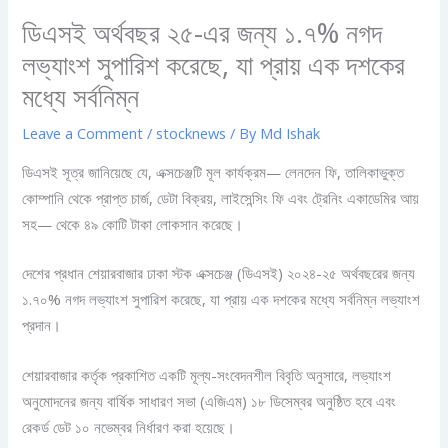
ডিএসই অর্থবছর ২৫-এর জন্য ১.৭% নগদ
লভ্যাংশ সুপারিশ করেছে, যা প্রায় এক দশকের
মধ্যে সর্বনিম্ন
Leave a Comment
/
stocknews
/ By
Md Ishak
ডিএসই সূত্র জানিয়েছে যে, এক্সচেঞ্জটি মূল কার্যক্রম— লেনদেন ফি, তালিকাভুক্ত
কোম্পানি থেকে প্রাপ্ত চার্জ, ডেটা বিক্রয়, লাইসেন্সিং ফি এবং ট্রেনিং একাডেমির আয়
সহ— থেকে ৪৯ কোটি টাকা লোকসান করেছে।
দেশের প্রধান শেয়ারবাজার ঢাকা স্টক এক্সচেঞ্জ (ডিএসই) ২০২৪-২৫ অর্থবছরের জন্য
১.৭০% নগদ লভ্যাংশ সুপারিশ করেছে, যা প্রায় এক দশকের মধ্যে সর্বনিম্ন লভ্যাংশ
প্রদান।
শেয়ারবাজার কর্তৃক প্রকাশিত একটি মূল্য-সংবেদনশীল বিবৃতি অনুসারে, লভ্যাংশ
অনুমোদনের জন্য বার্ষিক সাধারণ সভা (এজিএম) ১৮ ডিসেম্বর অনুষ্ঠিত হবে এবং
রেকর্ড ডেট ১০ নভেম্বর নির্ধারণ করা হয়েছে।