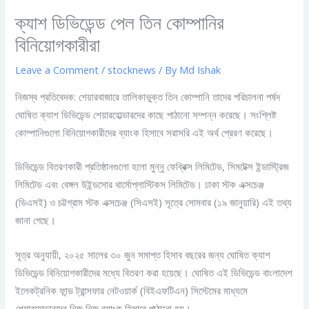
ক্যাশ ডিভিডেন্ড পেল তিন কোম্পানির
বিনিয়োগকারীরা
Leave a Comment
/
stocknews
/ By
Md Ishak
নিজস্ব প্রতিবেদক: শেয়ারবাজারে তালিকাভুক্ত তিন কোম্পানি তাদের পরিচালনা পর্ষদ
ঘোষিত ক্যাশ ডিভিডেন্ড শেয়ারহোল্ডারদের কাছে পাঠানো সম্পন্ন করেছে। সংশ্লিষ্ট
কোম্পানিগুলো বিনিয়োগকারীদের ব্যাংক হিসাবে সরাসরি এই অর্থ প্রেরণ করেছে।
ডিভিডেন্ড বিতরণকারী প্রতিষ্ঠানগুলো হলো মুন্নু ফেব্রিক্স লিমিটেড, সিমটেক্স ইন্ডাস্ট্রিজ
লিমিটেড এবং বেঙ্গল উইন্ডসোর থার্মোপ্লাস্টিকস লিমিটেড। ঢাকা স্টক এক্সচেঞ্জ
(ডিএসই) ও চট্টগ্রাম স্টক এক্সচেঞ্জ (সিএসই) সূত্রে সোমবার (১৯ জানুয়ারি) এই তথ্য
জানা গেছে।
সূত্র অনুযায়ী, ২০২৫ সালের ৩০ জুন সমাপ্ত হিসাব বছরের জন্য ঘোষিত ক্যাশ
ডিভিডেন্ড বিনিয়োগকারীদের মধ্যে বিতরণ করা হয়েছে। ঘোষিত এই ডিভিডেন্ড বাংলাদেশ
ইলেকট্রনিক ফান্ড ট্রান্সফার নেটওয়ার্ক (বিইএফটিএন) সিস্টেমের মাধ্যমে
শেয়ারহোল্ডারদের নিজ নিজ ব্যাংক হিসাবে পাঠানো হয়।