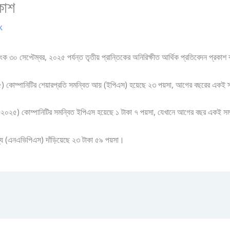
রকাশ
k
াংক ৩০ সেপ্টেম্বর, ২০২৫ পর্যন্ত তৃতীয় প্রান্তিকের অনিরিক্ষীত আর্থিক প্রতিবেদন প্রকা
্বর’২৫) কোম্পানিটির শেয়ারপ্রতি সমন্বিত আয় (ইপিএস) হয়েছে ২৩ পয়সা, আগের বছরের এক
েম্বর, ২০২৫) কোম্পানিটির সমন্বিত ইপিএস হয়েছে ১ টাকা ৭ পয়সা, যেখানে আগের বছর একই
ূল্য (এনএভিপিএস) দাঁড়িয়েছে ২৩ টাকা ৫৯ পয়সা।