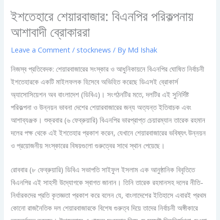
ইশতেহারে শেয়ারবাজার: বিএনপির পরিকল্পনায়
আশাবাদী ব্রোকাররা
Leave a Comment
/
stocknews
/ By
Md Ishak
নিজস্ব প্রতিবেদক: শেয়ারবাজারের সংস্কার ও আধুনিকায়নে বিএনপির ঘোষিত নির্বাচনী
ইশতেহারকে একটি মাইলফলক হিসেবে অভিহিত করেছে ডিএসই ব্রোকার্স
অ্যাসোসিয়েশন অব বাংলাদেশ (ডিবিএ)। সংগঠনটির মতে, দলটির এই সুনির্দিষ্ট
পরিকল্পনা ও উন্নয়ন ভাবনা দেশের শেয়ারবাজারের জন্য অত্যন্ত ইতিবাচক এবং
আশাব্যঞ্জক। শুক্রবার (৬ ফেব্রুয়ারি) বিএনপির ভারপ্রাপ্ত চেয়ারম্যান তারেক রহমান
দলের পক্ষ থেকে এই ইশতেহার প্রকাশ করেন, যেখানে শেয়ারবাজারের ভবিষ্যৎ উন্নয়ন
ও প্রয়োজনীয় সংস্কারের বিষয়গুলো গুরুত্বের সাথে স্থান পেয়েছে।
রোববার (৮ ফেব্রুয়ারি) ডিবিএ সভাপতি সাইফুল ইসলাম এক আনুষ্ঠানিক বিবৃতিতে
বিএনপির এই সাহসী উদ্যোগকে স্বাগত জানান। তিনি তারেক রহমানসহ দলের নীতি-
নির্ধারকদের প্রতি কৃতজ্ঞতা প্রকাশ করে বলেন যে, বাংলাদেশের ইতিহাসে এবারই প্রথম
কোনো রাজনৈতিক দল শেয়ারবাজারকে বিশেষ গুরুত্ব দিয়ে তাদের নির্বাচনী অঙ্গীকারে