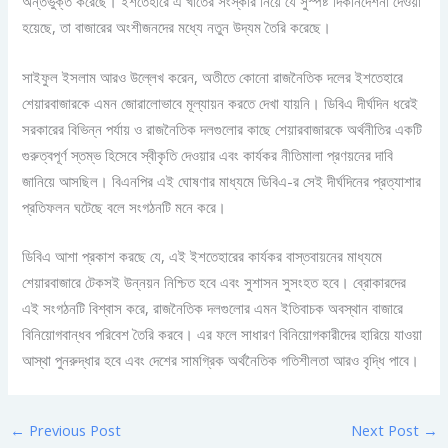
অন্তর্ভুক্ত করেছে। ইশতেহারে এ খাতের সংস্কার নিয়ে যে সুস্পষ্ট দিকনির্দেশনা দেওয়া
হয়েছে, তা বাজারের অংশীজনদের মধ্যে নতুন উদ্যম তৈরি করেছে।
সাইফুল ইসলাম আরও উল্লেখ করেন, অতীতে কোনো রাজনৈতিক দলের ইশতেহারে
শেয়ারবাজারকে এমন জোরালোভাবে মূল্যায়ন করতে দেখা যায়নি। ডিবিএ দীর্ঘদিন ধরেই
সরকারের বিভিন্ন পর্যায় ও রাজনৈতিক দলগুলোর কাছে শেয়ারবাজারকে অর্থনীতির একটি
গুরুত্বপূর্ণ স্তম্ভ হিসেবে স্বীকৃতি দেওয়ার এবং কার্যকর নীতিমালা প্রণয়নের দাবি
জানিয়ে আসছিল। বিএনপির এই ঘোষণার মাধ্যমে ডিবিএ-র সেই দীর্ঘদিনের প্রত্যাশার
প্রতিফলন ঘটেছে বলে সংগঠনটি মনে করে।
ডিবিএ আশা প্রকাশ করছে যে, এই ইশতেহারের কার্যকর বাস্তবায়নের মাধ্যমে
শেয়ারবাজারে টেকসই উন্নয়ন নিশ্চিত হবে এবং সুশাসন সুসংহত হবে। ব্রোকারদের
এই সংগঠনটি বিশ্বাস করে, রাজনৈতিক দলগুলোর এমন ইতিবাচক অবস্থান বাজারে
বিনিয়োগবান্ধব পরিবেশ তৈরি করবে। এর ফলে সাধারণ বিনিয়োগকারীদের হারিয়ে যাওয়া
আস্থা পুনরুদ্ধার হবে এবং দেশের সামগ্রিক অর্থনৈতিক গতিশীলতা আরও বৃদ্ধি পাবে।
←
Previous Post
Next Post
→